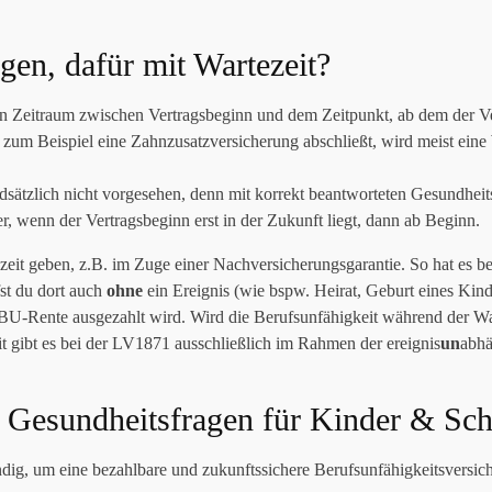
gen, dafür mit Wartezeit?
 Zeitraum zwischen Vertragsbeginn und dem Zeitpunkt, ab dem der Versic
r zum Beispiel eine Zahnzusatzversicherung abschließt, wird meist ein
ndsätzlich nicht vorgesehen, denn mit korrekt beantworteten Gesundheit
r, wenn der Vertragsbeginn erst in der Zukunft liegt, dann ab Beginn.
eit geben, z.B. im Zuge einer Nach­versicherungsgarantie. So hat es
fst du dort auch
ohne
ein Ereignis (wie bspw. Heirat, Geburt eines Kind
 BU-Rente ausgezahlt wird. Wird die Berufsunfähigkeit während der War
t gibt es bei der LV1871 ausschließlich im Rahmen der ereignis
un
abhä
 Gesundheitsfragen für Kinder & Schü
ig, um eine bezahlbare und zukunftssichere Berufsunfähigkeitsversich