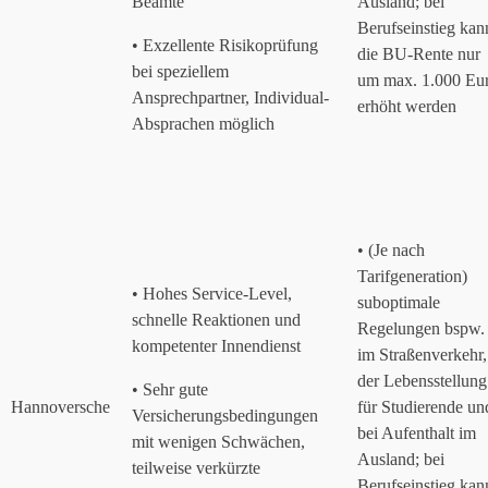
Beamte
Ausland; bei
Berufseinstieg kan
• Exzellente Risikoprüfung
die BU-Rente nur
bei speziellem
um max. 1.000 Eu
Ansprechpartner, Individual-
erhöht werden
Absprachen möglich
• (Je nach
Tarifgeneration)
• Hohes Service-Level,
suboptimale
schnelle Reaktionen und
Regelungen bspw.
kompetenter Innendienst
im Straßenverkehr,
der Lebensstellung
• Sehr gute
Hannoversche
für Studierende un
Versicherungsbedingungen
bei Aufenthalt im
mit wenigen Schwächen,
Ausland; bei
teilweise verkürzte
Berufseinstieg kan